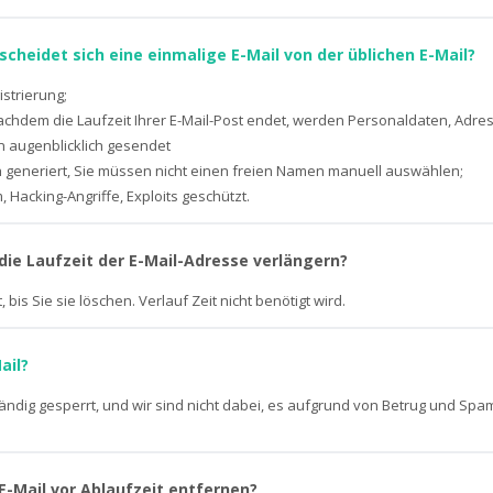
cheidet sich eine einmalige E-Mail von der üblichen E-Mail?
istrierung;
nachdem die Laufzeit Ihrer E-Mail-Post endet, werden Personaldaten, Adress
n augenblicklich gesendet
h generiert, Sie müssen nicht einen freien Namen manuell auswählen;
 Hacking-Angriffe, Exploits geschützt.
ie Laufzeit der E-Mail-Adresse verlängern?
, bis Sie sie löschen. Verlauf Zeit nicht benötigt wird.
ail?
ständig gesperrt, und wir sind nicht dabei, es aufgrund von Betrug und Sp
-Mail vor Ablaufzeit entfernen?