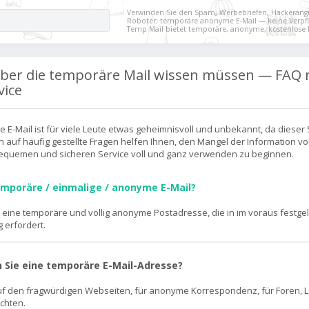
Verwinden Sie den Spam, Werbebriefen, Hackerangri
Roboter; temporäre anonyme E-Mail — keine Verpfli
Temp Mail bietet temporäre, anonyme, kostenlose 
e über die temporäre Mail wissen müssen — FAQ
vice
E-Mail ist für viele Leute etwas geheimnisvoll und unbekannt, da dieser
n auf häufig gestellte Fragen helfen Ihnen, den Mangel der Information vo
equemen und sicheren Service voll und ganz verwenden zu beginnen.
emporäre / einmalige / anonyme E-Mail?
t eine temporäre und völlig anonyme Postadresse, die in im voraus festgele
 erfordert.
 Sie eine temporäre E-Mail-Adresse?
auf den fragwürdigen Webseiten, für anonyme Korrespondenz, für Foren, Lot
chten.