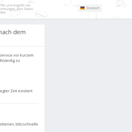
ffe und Angriffe der
Deutsch
chtungen, kein Risiko.
Mail.
 nach dem
 Service vor kurzem
llständig zu
gter Zeit existiert
terien, blitzschnelle